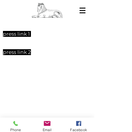
press link 1
press link 2
Phone
Email
Facebook